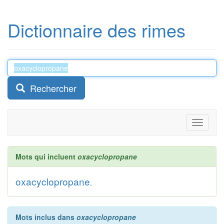
Dictionnaire des rimes
Rechercher
Toggle
navigati
Mots qui incluent
oxacyclopropane
oxacyclopropane
.
Mots inclus dans
oxacyclopropane