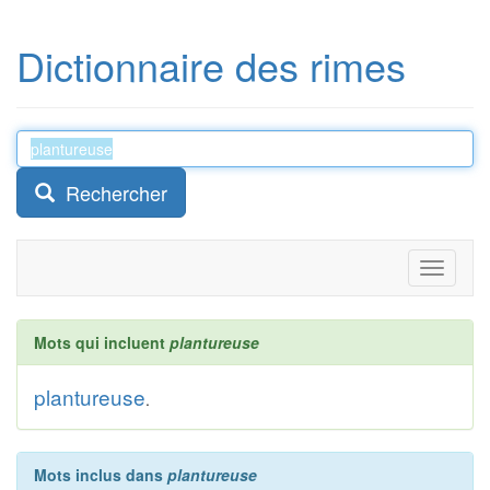
Dictionnaire des rimes
Rechercher
Toggle
navigati
Mots qui incluent
plantureuse
plantureuse
.
Mots inclus dans
plantureuse