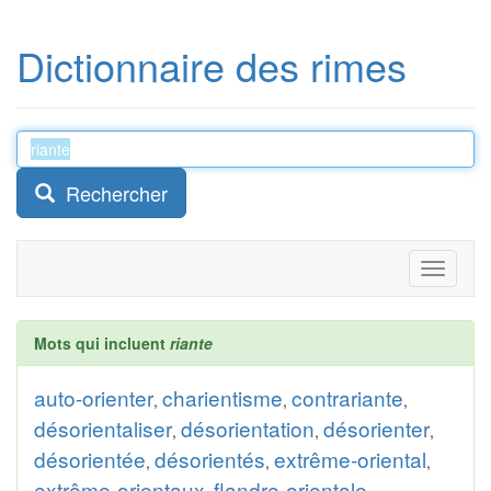
Dictionnaire des rimes
Rechercher
Toggle
navigati
Mots qui incluent
riante
auto-orienter
charientisme
contrariante
,
,
,
désorientaliser
désorientation
désorienter
,
,
,
désorientée
désorientés
extrême-oriental
,
,
,
extrême-orientaux
flandre-orientale