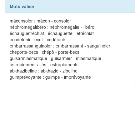
Mots valise
mâconsoler : mâcon - consoler
néphromégalibéro : néphromégalie - libéro
échauguetréchiat : échauguette - etréchiat
écodétenir : écot - codétenir
embarrassanguinoler : embarrassant - sanguinoler
chéporte-becs : chépô - porte-becs
guisarmiasmatique : guisarmier - miasmatique
estropiements : ès - estropiements
abkhazibeline : abkhazie - zibeline
guimprévoyante : guimpe - imprévoyante