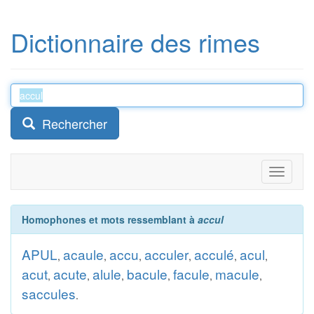
Dictionnaire des rimes
Rechercher
Toggle
navigati
Homophones et mots ressemblant à
accul
APUL
acaule
accu
acculer
acculé
acul
,
,
,
,
,
,
acut
acute
alule
bacule
facule
macule
,
,
,
,
,
,
saccules
.