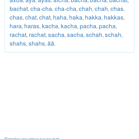
,
,
,
,
,
,
,
bachat
cha-cha
cha-cha
chah
chah
chas
,
,
,
,
,
,
chas
chat
chat
haha
haka
hakka
hakkas
,
,
,
,
,
,
,
hara
haras
kacha
kacha
pacha
pacha
,
,
,
,
,
,
rachat
rachat
sacha
sacha
schah
schah
,
,
,
,
,
,
shahs
shahs
ãã
,
,
.
Signaler une erreur sur ce mot.