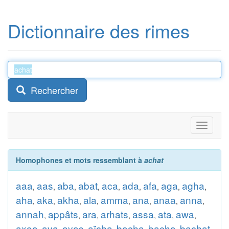
Dictionnaire des rimes
Rechercher
Toggle
navigati
Homophones et mots ressemblant à
achat
aaa
aas
aba
abat
aca
ada
afa
aga
agha
,
,
,
,
,
,
,
,
,
aha
aka
akha
ala
amma
ana
anaa
anna
,
,
,
,
,
,
,
,
annah
appâts
ara
arhats
assa
ata
awa
,
,
,
,
,
,
,
axoa
aya
ayas
aïcha
bacha
bacha
bachat