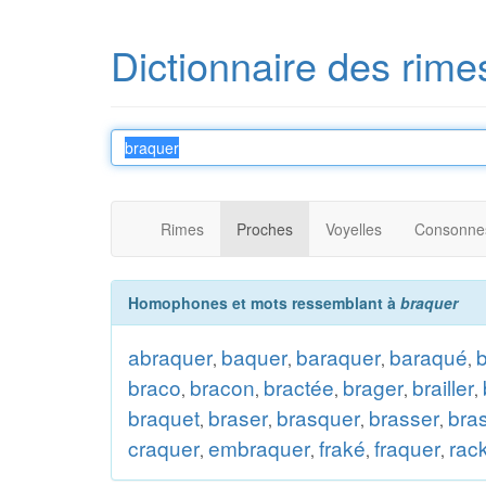
Dictionnaire des rime
Rimes
Proches
Voyelles
Consonne
Homophones et mots ressemblant à
braquer
abraquer
baquer
baraquer
baraqué
,
,
,
,
braco
bracon
bractée
brager
brailler
,
,
,
,
,
braquet
braser
brasquer
brasser
bra
,
,
,
,
craquer
embraquer
fraké
fraquer
rac
,
,
,
,