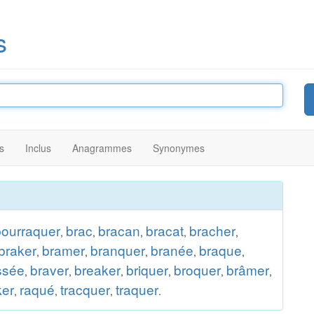
s
s
Inclus
Anagrammes
Synonymes
bourraquer
brac
bracan
bracat
bracher
,
,
,
,
,
braker
bramer
branquer
branée
braque
,
,
,
,
,
ssée
braver
breaker
briquer
broquer
brâmer
,
,
,
,
,
,
ker
raqué
tracquer
traquer
,
,
,
.