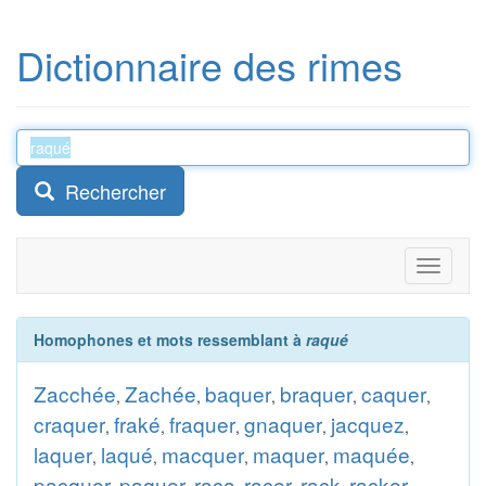
Dictionnaire des rimes
Rechercher
Toggle
navigati
Homophones et mots ressemblant à
raqué
Zacchée
Zachée
baquer
braquer
caquer
,
,
,
,
,
craquer
fraké
fraquer
gnaquer
jacquez
,
,
,
,
,
laquer
laqué
macquer
maquer
maquée
,
,
,
,
,
pacquer
paquer
raca
racer
rack
racker