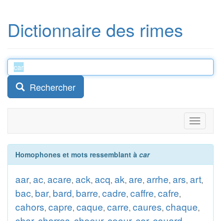
Dictionnaire des rimes
Rechercher
Toggle
navigati
Homophones et mots ressemblant à
car
aar
ac
acare
ack
acq
ak
are
arrhe
ars
art
,
,
,
,
,
,
,
,
,
,
bac
bar
bard
barre
cadre
caffre
cafre
,
,
,
,
,
,
,
cahors
capre
caque
carre
caures
chaque
,
,
,
,
,
,
char
charres
choeur
coeur
cor
couard