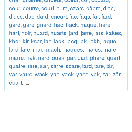
,
,
,
,
,
,
cour
courre
court
cure
czars
câpre
d'ac
,
,
,
,
,
,
,
d'acc
dac
dard
encart
fac
faqs
far
fard
,
,
,
,
,
,
,
,
gard
gare
gnard
hac
hack
haque
hare
,
,
,
,
,
,
,
hart
hoir
huard
huarts
jard
jarre
jars
kakes
,
,
,
,
,
,
,
,
khor
kir
ksar
lac
lack
lacq
lak
lakh
laque
,
,
,
,
,
,
,
,
,
lard
lare
mac
mach
maques
marcs
mare
,
,
,
,
,
,
,
marre
nak
nard
ouak
par
part
phare
quart
,
,
,
,
,
,
,
,
quatre
rare
sar
sarre
scare
tard
tare
târ
,
,
,
,
,
,
,
,
var
varre
wack
yac
yack
yacs
yak
zar
zâr
,
,
,
,
,
,
,
,
,
écart
, ....