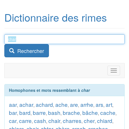
Dictionnaire des rimes
Rechercher
Toggle
navigati
Homophones et mots ressemblant à
char
aar
achar
achard
ache
are
arrhe
ars
art
,
,
,
,
,
,
,
,
bar
bard
barre
bash
brache
bâche
cache
,
,
,
,
,
,
,
car
carre
cash
chair
charres
cher
chiard
,
,
,
,
,
,
,
chiare
choir
chtar
chère
crash
crashes