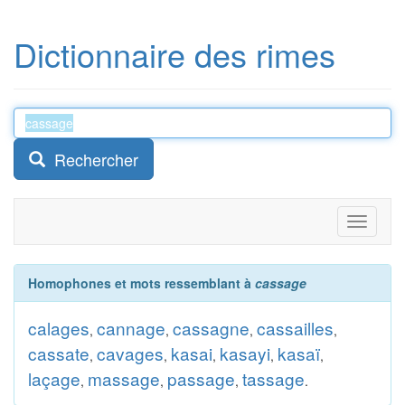
Dictionnaire des rimes
Rechercher
Toggle
navigati
Homophones et mots ressemblant à
cassage
calages
cannage
cassagne
cassailles
,
,
,
,
cassate
cavages
kasai
kasayi
kasaï
,
,
,
,
,
laçage
massage
passage
tassage
,
,
,
.