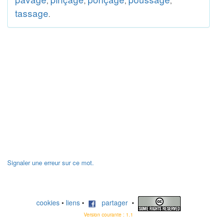
,
,
,
,
tassage
.
Signaler une erreur sur ce mot.
cookies
•
liens
•
partager
•
Version courante : 1.1