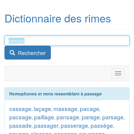
Dictionnaire des rimes
Rechercher
Toggle
navigati
Homophones et mots ressemblant à
passage
cassage
laçage
massage
pacage
,
,
,
,
pacsage
paillage
pansage
parage
parsage
,
,
,
,
,
passade
passager
passerage
passège
,
,
,
,
pavage
pinçage
ponçage
poussage