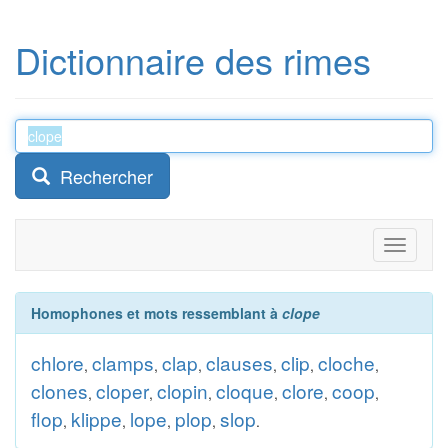
Dictionnaire des rimes
Rechercher
Toggle
navigati
Homophones et mots ressemblant à
clope
chlore
clamps
clap
clauses
clip
cloche
,
,
,
,
,
,
clones
cloper
clopin
cloque
clore
coop
,
,
,
,
,
,
flop
klippe
lope
plop
slop
,
,
,
,
.