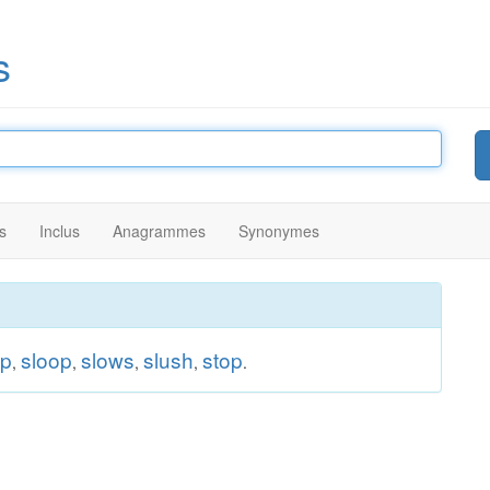
s
s
Inclus
Anagrammes
Synonymes
ip
sloop
slows
slush
stop
,
,
,
,
.