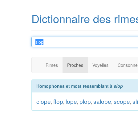
Dictionnaire des rime
Rimes
Proches
Voyelles
Consonne
Homophones et mots ressemblant à
slop
clope
flop
lope
plop
salope
scope
sl
,
,
,
,
,
,