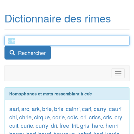
Dictionnaire des rimes
Rechercher
Toggle
navigati
Homophones et mots ressemblant à
crie
aari
arc
ark
brie
bris
cainri
cari
carry
cauri
,
,
,
,
,
,
,
,
,
chi
chrie
cirque
corie
coïs
cri
crics
cris
cry
,
,
,
,
,
,
,
,
,
cuit
curie
curry
dri
free
frit
gris
harc
henri
,
,
,
,
,
,
,
,
,
henry
hori
houri
hourque
kainri
kari
kerrie