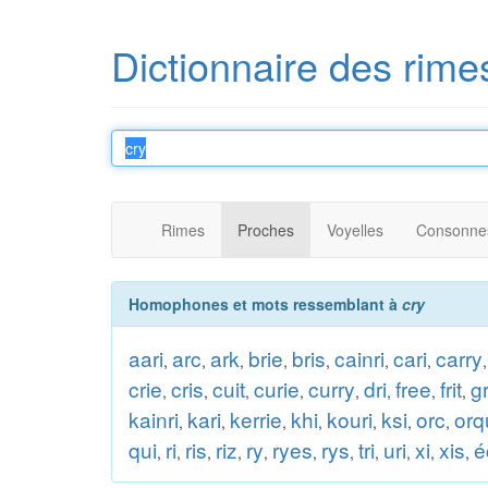
Dictionnaire des rime
Rimes
Proches
Voyelles
Consonne
Homophones et mots ressemblant à
cry
aari
arc
ark
brie
bris
cainri
cari
carry
,
,
,
,
,
,
,
crie
cris
cuit
curie
curry
dri
free
frit
gr
,
,
,
,
,
,
,
,
kainri
kari
kerrie
khi
kouri
ksi
orc
orq
,
,
,
,
,
,
,
qui
ri
ris
riz
ry
ryes
rys
tri
uri
xi
xis
é
,
,
,
,
,
,
,
,
,
,
,