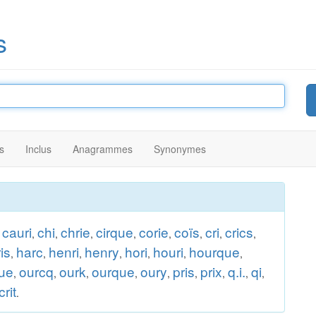
s
s
Inclus
Anagrammes
Synonymes
cauri
chi
chrie
cirque
corie
coïs
cri
crics
,
,
,
,
,
,
,
,
,
is
harc
henri
henry
hori
houri
hourque
,
,
,
,
,
,
,
ue
ourcq
ourk
ourque
oury
pris
prix
q.i.
qi
,
,
,
,
,
,
,
,
,
crit
.