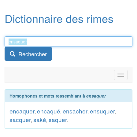
Dictionnaire des rimes
Rechercher
Toggle
navigati
Homophones et mots ressemblant à
ensaquer
encaquer
encaqué
ensacher
ensuquer
,
,
,
,
sacquer
saké
saquer
,
,
.