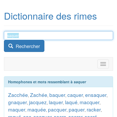
Dictionnaire des rimes
Rechercher
Toggle
navigati
Homophones et mots ressemblant à
saquer
Zacchée
Zachée
baquer
caquer
ensaquer
,
,
,
,
,
gnaquer
jacquez
laquer
laqué
macquer
,
,
,
,
,
maquer
maquée
pacquer
paquer
racker
,
,
,
,
,
raqué
sac
sacquer
sacre
sacrer
sacré