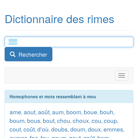
Dictionnaire des rimes
Rechercher
Toggle
navigati
Homophones et mots ressemblant à
mou
ame
aout
août
aum
boom
boue
bouh
,
,
,
,
,
,
,
boum
bous
bout
chou
choux
cou
coup
,
,
,
,
,
,
,
cout
coût
d'où
doubs
doum
doux
emmes
,
,
,
,
,
,
,
exmes
foo
fou
goum
gout
goût
ham