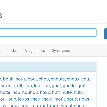
s
s
Inclus
Anagrammes
Synonymes
e
bouh
bous
bout
chou
choute
choux
cou
,
,
,
,
,
,
,
,
ux
ente
eth
foo
foot
fou
gout
goutte
goût
,
,
,
,
,
,
,
,
,
hotte
hou
houhou
houx
hutt
hutte
hutu
,
,
,
,
,
,
,
,
lou
loup
loups
mou
mout
moût
noue
nous
,
,
,
,
,
,
,
,
ouls
poux
root
rou
rout
roux
saoul
shoot
,
,
,
,
,
,
,
,