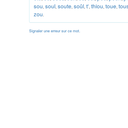
sou
soul
soute
soûl
t'
thiou
toue
tou
,
,
,
,
,
,
,
zou
.
Signaler une erreur sur ce mot.