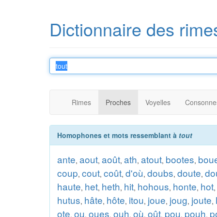
Dictionnaire des rime
Rimes
Proches
Voyelles
Consonne
Homophones et mots ressemblant à
tout
ante
aout
août
ath
atout
bootes
bou
,
,
,
,
,
,
coup
cout
coût
d'où
doubs
doute
do
,
,
,
,
,
,
haute
het
heth
hit
hohous
honte
hot
,
,
,
,
,
,
hutus
hâte
hôte
itou
joue
joug
joute
,
,
,
,
,
,
,
ote
ou
oues
ouh
où
oût
pou
pouh
p
,
,
,
,
,
,
,
,