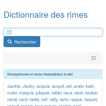
Dictionnaire des rimes
Rechercher
Toggle
navigati
Homophones et mots ressemblant à
raki
Jackie
Jacky
acquis
acquit
aki
araki
kaki
,
,
,
,
,
,
,
maki
maquis
pâquis
rabbi
raca
rack
racker
,
,
,
,
,
,
,
racle
racli
radis
rafi
rally
rami
raque
raquet
,
,
,
,
,
,
,
,
raqué
rassis
ravi
requis
rookie
saki