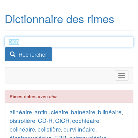
Dictionnaire des rimes
Rechercher
Toggle
navigati
Rimes riches avec
cicr
alinéaire
antinucléaire
balnéaire
bilinéaire
,
,
,
,
bistrotière
CD-R
CICR
cochléaire
,
,
,
,
colinéaire
colistière
curvilinéaire
,
,
,
électronucléaire
EPR
extranucléaire