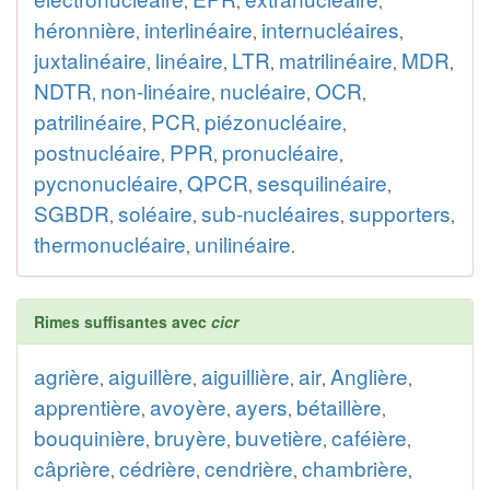
,
,
,
héronnière
interlinéaire
internucléaires
,
,
,
juxtalinéaire
linéaire
LTR
matrilinéaire
MDR
,
,
,
,
,
NDTR
non-linéaire
nucléaire
OCR
,
,
,
,
patrilinéaire
PCR
piézonucléaire
,
,
,
postnucléaire
PPR
pronucléaire
,
,
,
pycnonucléaire
QPCR
sesquilinéaire
,
,
,
SGBDR
soléaire
sub-nucléaires
supporters
,
,
,
,
thermonucléaire
unilinéaire
,
.
Rimes suffisantes avec
cicr
agrière
aiguillère
aiguillière
air
Anglière
,
,
,
,
,
apprentière
avoyère
ayers
bétaillère
,
,
,
,
bouquinière
bruyère
buvetière
caféière
,
,
,
,
câprière
cédrière
cendrière
chambrière
,
,
,
,