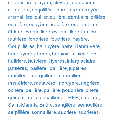
chenaillère
cléyère
cloyère
combrière
,
,
,
,
coquillère
coquillière
cordillère
corroyère
,
,
,
,
crémaillère
cuiller
cuillère
demi-airs
drillère
,
,
,
,
,
écaillère
écuyère
érablière
ère
erre
ers
,
,
,
,
,
,
étrière
éventaillère
éventaillière
fablière
,
,
,
,
feutrière
fondrière
foudrière
frayère
,
,
,
,
Goupillières
hainuyère
haire
Hennuyère
,
,
,
,
hennuyères
hères
herniaires
hier
hiers
,
,
,
,
,
huitrière
huîtrière
Hyères
interglaciaire
,
,
,
,
jantières
joaillère
joaillière
jupières
,
,
,
,
manillère
marguillère
marguillière
,
,
,
ménétrière
métayère
moruyère
négrière
,
,
,
,
ocrière
oeillère
paillère
poudrière
prière
,
,
,
,
,
quincaillère
quincaillière
r
RER
sablière
,
,
,
,
,
Saint-Mars-la-Brière
sanglière
semoulière
,
,
,
serpillière
sonnaillère
sucrière
sucrières
,
,
,
,