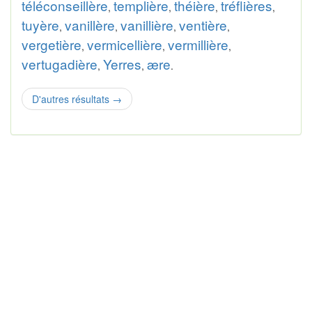
téléconseillère
templière
théière
tréflières
,
,
,
,
tuyère
vanillère
vanillière
ventière
,
,
,
,
vergetière
vermicellière
vermillière
,
,
,
vertugadière
Yerres
ære
,
,
.
D'autres résultats
→