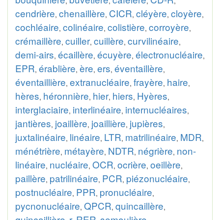
,
,
,
,
cendrière
chenaillère
CICR
cléyère
cloyère
,
,
,
,
,
cochléaire
colinéaire
colistière
corroyère
,
,
,
,
crémaillère
cuiller
cuillère
curvilinéaire
,
,
,
,
demi-airs
écaillère
écuyère
électronucléaire
,
,
,
,
EPR
érablière
ère
ers
éventaillère
,
,
,
,
,
éventaillière
extranucléaire
frayère
haire
,
,
,
,
hères
héronnière
hier
hiers
Hyères
,
,
,
,
,
interglaciaire
interlinéaire
internucléaires
,
,
,
jantières
joaillère
joaillière
jupières
,
,
,
,
juxtalinéaire
linéaire
LTR
matrilinéaire
MDR
,
,
,
,
,
ménétrière
métayère
NDTR
négrière
non-
,
,
,
,
linéaire
nucléaire
OCR
ocrière
oeillère
,
,
,
,
,
paillère
patrilinéaire
PCR
piézonucléaire
,
,
,
,
postnucléaire
PPR
pronucléaire
,
,
,
pycnonucléaire
QPCR
quincaillère
,
,
,
quincaillière
r
RER
semoulière