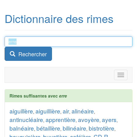
Dictionnaire des rimes
Rechercher
Toggle
navigati
Rimes suffisantes avec
erre
aiguillère
aiguillière
air
alinéaire
,
,
,
,
antinucléaire
apprentière
avoyère
ayers
,
,
,
,
balnéaire
bétaillère
bilinéaire
bistrotière
,
,
,
,
bouquinière
buvetière
caféière
CD-R