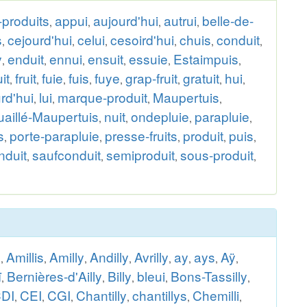
-produits
appui
aujourd'hui
autrui
belle-de-
,
,
,
,
s
cejourd'hui
celui
cesoird'hui
chuis
conduit
,
,
,
,
,
,
y
enduit
ennui
ensuit
essuie
Estaimpuis
,
,
,
,
,
,
uit
fruit
fuie
fuis
fuye
grap-fruit
gratuit
hui
,
,
,
,
,
,
,
,
rd'hui
lui
marque-produit
Maupertuis
,
,
,
,
aillé-Maupertuis
nuit
ondepluie
parapluie
,
,
,
,
s
porte-parapluie
presse-fruits
produit
puis
,
,
,
,
,
nduit
saufconduit
semiproduit
sous-produit
,
,
,
,
s
Amillis
Amilly
Andilly
Avrilly
ay
ays
Aÿ
,
,
,
,
,
,
,
,
ï
Bernières-d'Ailly
Billy
bleui
Bons-Tassilly
,
,
,
,
,
DI
CEI
CGI
Chantilly
chantillys
Chemilli
,
,
,
,
,
,