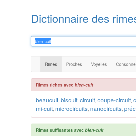
Dictionnaire des rime
Rimes
Proches
Voyelles
Consonne
Rimes riches avec
bien-cuit
beaucuit
biscuit
circuit
coupe-circuit
c
,
,
,
,
mi-cuit
microcircuits
nanocircuits
préc
,
,
,
Rimes suffisantes avec
bien-cuit