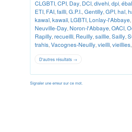
CLGBTI
CPI
Day
DCI
divehi
dpi
éba
,
,
,
,
,
,
ETI
FAI
failli
G.P.I.
Gentilly
GPI
haï
h
,
,
,
,
,
,
,
kawaï
kawaii
LGBTI
Lonlay-l'Abbaye
,
,
,
Neuville-Day
Noron-l'Abbaye
OACI
Oe
,
,
,
Rapilly
recueilli
Reuilly
saillie
Sailly
S
,
,
,
,
,
trahis
Vacognes-Neuilly
vieilli
vieillies
,
,
,
D'autres résultats
→
Signaler une erreur sur ce mot.