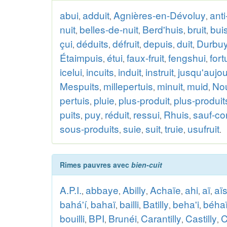
abui
adduit
Agnières-en-Dévoluy
anti
,
,
,
nuit
belles-de-nuit
Berd'huis
bruit
bui
,
,
,
,
çui
déduits
défruit
depuis
duit
Durbu
,
,
,
,
,
Étaimpuis
étui
faux-fruit
fengshui
fort
,
,
,
,
icelui
incuits
induit
instruit
jusqu'aujou
,
,
,
,
Mespuits
millepertuis
minuit
muid
Nou
,
,
,
,
pertuis
pluie
plus-produit
plus-produit
,
,
,
puits
puy
réduit
ressui
Rhuis
sauf-co
,
,
,
,
,
sous-produits
suie
suit
truie
usufruit
,
,
,
,
.
Rimes pauvres avec
bien-cuit
A.P.I.
abbaye
Abilly
Achaïe
ahi
aï
aï
,
,
,
,
,
,
bahá'í
bahaï
bailli
Batilly
beha'i
béha
,
,
,
,
,
bouilli
BPI
Brunéi
Carantilly
Castilly
C
,
,
,
,
,