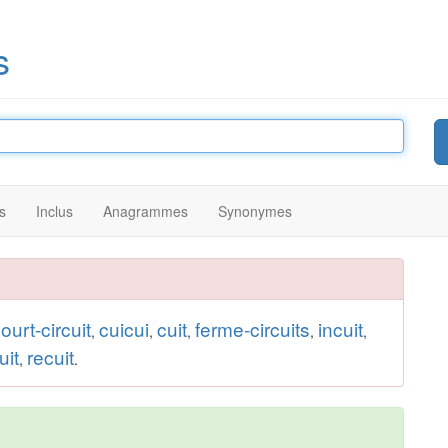
s
s
Inclus
Anagrammes
Synonymes
ourt-circuit
cuicui
cuit
ferme-circuits
incuit
,
,
,
,
,
uit
recuit
,
.