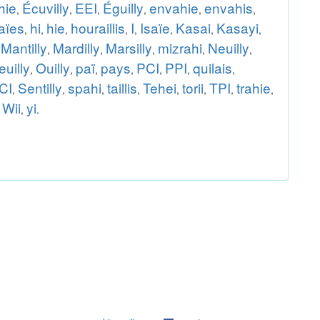
hie
Écuvilly
EEI
Éguilly
envahie
envahis
,
,
,
,
,
,
aïes
hi
hie
houraillis
I
Isaïe
Kasai
Kasayi
,
,
,
,
,
,
,
,
Mantilly
Mardilly
Marsilly
mizrahi
Neuilly
,
,
,
,
,
,
uilly
Ouilly
paï
pays
PCI
PPI
quilais
,
,
,
,
,
,
,
CI
Sentilly
spahi
taillis
Tehei
torii
TPI
trahie
,
,
,
,
,
,
,
,
Wii
yi
,
,
.