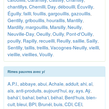
,
,
,
,
chantillys
Chemilli
Day
débouilli
Écuvilly
,
,
,
,
,
Éguilly
failli
fouillis
gargouillis
gazouillis
,
,
,
,
,
Gentilly
gribouillis
houraillis
Mantilly
,
,
,
,
Mardilly
margouillis
Marsilly
Neuilly
,
,
,
,
Neuville-Day
Oeuilly
Ouilly
Pont-d'Ouilly
,
,
,
,
pouilly
Rapilly
recueilli
Reuilly
saillie
Sailly
,
,
,
,
,
,
Sentilly
taillis
treillis
Vacognes-Neuilly
vieilli
,
,
,
,
,
vieillie
vieillies
Vouilly
,
,
.
Rimes pauvres avec
yi
A.P.I.
abbaye
abui
Achaïe
adduit
ahi
aï
,
,
,
,
,
,
,
aïs
anti-produits
aujourd'hui
ay
ays
Aÿ
,
,
,
,
,
,
bahá'í
bahaï
beha'i
béhaï
Berd'huis
bien-
,
,
,
,
,
cuit
bleui
BPI
Brunéi
buis
CDI
CEI
,
,
,
,
,
,
,