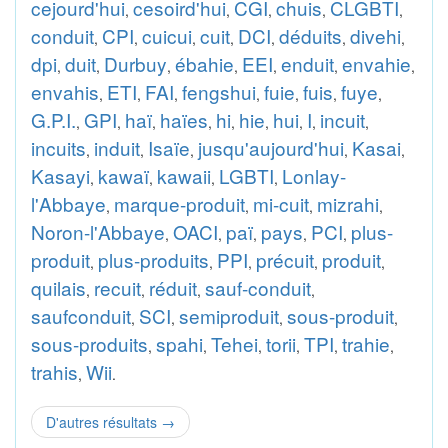
cejourd'hui
cesoird'hui
CGI
chuis
CLGBTI
,
,
,
,
,
conduit
CPI
cuicui
cuit
DCI
déduits
divehi
,
,
,
,
,
,
,
dpi
duit
Durbuy
ébahie
EEI
enduit
envahie
,
,
,
,
,
,
,
envahis
ETI
FAI
fengshui
fuie
fuis
fuye
,
,
,
,
,
,
,
G.P.I.
GPI
haï
haïes
hi
hie
hui
I
incuit
,
,
,
,
,
,
,
,
,
incuits
induit
Isaïe
jusqu'aujourd'hui
Kasai
,
,
,
,
,
Kasayi
kawaï
kawaii
LGBTI
Lonlay-
,
,
,
,
l'Abbaye
marque-produit
mi-cuit
mizrahi
,
,
,
,
Noron-l'Abbaye
OACI
paï
pays
PCI
plus-
,
,
,
,
,
produit
plus-produits
PPI
précuit
produit
,
,
,
,
,
quilais
recuit
réduit
sauf-conduit
,
,
,
,
saufconduit
SCI
semiproduit
sous-produit
,
,
,
,
sous-produits
spahi
Tehei
torii
TPI
trahie
,
,
,
,
,
,
trahis
Wii
,
.
D'autres résultats
→