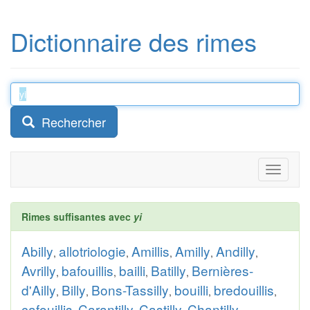
Dictionnaire des rimes
Rechercher
Toggle
navigati
Rimes suffisantes avec
yi
Abilly
allotriologie
Amillis
Amilly
Andilly
,
,
,
,
,
Avrilly
bafouillis
bailli
Batilly
Bernières-
,
,
,
,
d'Ailly
Billy
Bons-Tassilly
bouilli
bredouillis
,
,
,
,
,
cafouillis
Carantilly
Castilly
Chantilly