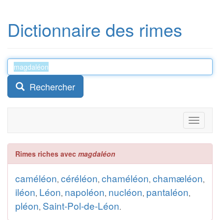
Dictionnaire des rimes
Rechercher
Toggle
navigati
Rimes riches avec
magdaléon
caméléon
céréléon
chaméléon
chamæléon
,
,
,
,
iléon
Léon
napoléon
nucléon
pantaléon
,
,
,
,
,
pléon
Saint-Pol-de-Léon
,
.