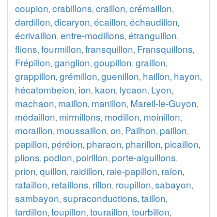
coupion
crabillons
craillon
crémaillon
,
,
,
,
dardillon
dicaryon
écaillon
échaudillon
,
,
,
,
écrivaillon
entre-modillons
étranguillon
,
,
,
flions
fourmillon
fransquillon
Fransquillons
,
,
,
,
Frépillon
ganglion
goupillon
graillon
,
,
,
,
grappillon
grémillon
guenillon
haillon
hayon
,
,
,
,
,
hécatombeion
ion
kaon
lycaon
Lyon
,
,
,
,
,
machaon
maillon
manillon
Mareil-le-Guyon
,
,
,
,
médaillon
mirmillons
modillon
moinillon
,
,
,
,
moraillon
moussaillon
on
Pailhon
paillon
,
,
,
,
,
papillon
péréion
pharaon
pharillon
picaillon
,
,
,
,
,
plions
podion
poirillon
porte-aiguillons
,
,
,
,
prion
quillon
raidillon
raie-papillon
raïon
,
,
,
,
,
rataillon
retaillons
rillon
roupillon
sabayon
,
,
,
,
,
sambayon
supraconductions
taillon
,
,
,
tardillon
toupillon
touraillon
tourbillon
,
,
,
,