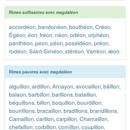
Rimes suffisantes avec
magdaléon
accordéon
bandonéon
bouthéon
Créon
,
,
,
,
Égéon
éon
fréon
néon
odéon
orphéon
,
,
,
,
,
,
panthéon
peon
péon
poséidéon
préon
,
,
,
,
,
rodéon
Saint-Siméon
stéréon
Varréon
æon
,
,
,
,
.
Rimes pauvres avec
magdaléon
aiguillon
ardillon
Arnayon
avocaillon
bâillon
,
,
,
,
,
balaon
barbillon
barillons
bataillon
,
,
,
,
béquillons
billon
boquillon
bourdillon
,
,
,
,
bourrillons
bracaillon
bradillons
brandillons
,
,
,
,
Camaillon
carillon
carpillon
Chamaillon
,
,
,
,
chefaillon
corbillon
cornillon
coupillon
,
,
,
,