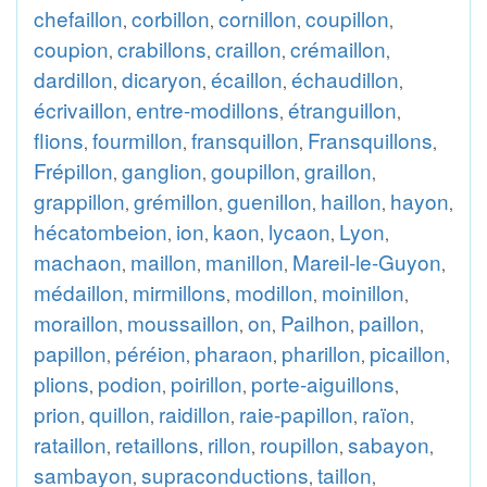
chefaillon
corbillon
cornillon
coupillon
,
,
,
,
coupion
crabillons
craillon
crémaillon
,
,
,
,
dardillon
dicaryon
écaillon
échaudillon
,
,
,
,
écrivaillon
entre-modillons
étranguillon
,
,
,
flions
fourmillon
fransquillon
Fransquillons
,
,
,
,
Frépillon
ganglion
goupillon
graillon
,
,
,
,
grappillon
grémillon
guenillon
haillon
hayon
,
,
,
,
,
hécatombeion
ion
kaon
lycaon
Lyon
,
,
,
,
,
machaon
maillon
manillon
Mareil-le-Guyon
,
,
,
,
médaillon
mirmillons
modillon
moinillon
,
,
,
,
moraillon
moussaillon
on
Pailhon
paillon
,
,
,
,
,
papillon
péréion
pharaon
pharillon
picaillon
,
,
,
,
,
plions
podion
poirillon
porte-aiguillons
,
,
,
,
prion
quillon
raidillon
raie-papillon
raïon
,
,
,
,
,
rataillon
retaillons
rillon
roupillon
sabayon
,
,
,
,
,
sambayon
supraconductions
taillon
,
,
,