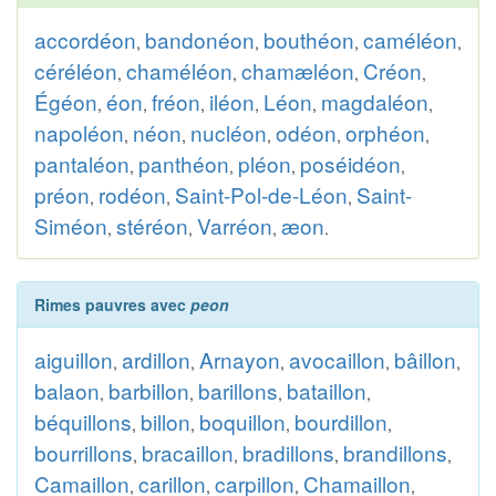
accordéon
bandonéon
bouthéon
caméléon
,
,
,
,
céréléon
chaméléon
chamæléon
Créon
,
,
,
,
Égéon
éon
fréon
iléon
Léon
magdaléon
,
,
,
,
,
,
napoléon
néon
nucléon
odéon
orphéon
,
,
,
,
,
pantaléon
panthéon
pléon
poséidéon
,
,
,
,
préon
rodéon
Saint-Pol-de-Léon
Saint-
,
,
,
Siméon
stéréon
Varréon
æon
,
,
,
.
Rimes pauvres avec
peon
aiguillon
ardillon
Arnayon
avocaillon
bâillon
,
,
,
,
,
balaon
barbillon
barillons
bataillon
,
,
,
,
béquillons
billon
boquillon
bourdillon
,
,
,
,
bourrillons
bracaillon
bradillons
brandillons
,
,
,
,
Camaillon
carillon
carpillon
Chamaillon
,
,
,
,