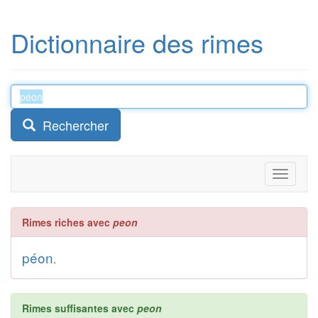
Dictionnaire des rimes
Rechercher
Toggle
navigati
Rimes riches avec
peon
péon
.
Rimes suffisantes avec
peon