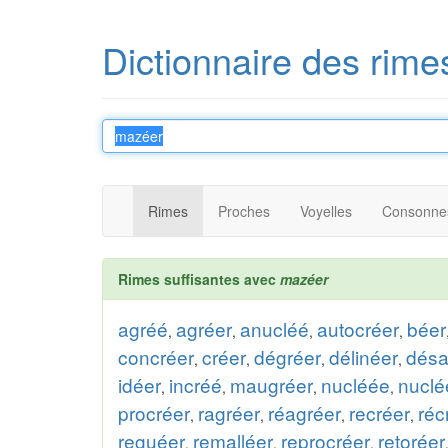
Dictionnaire des rime
Rimes
Proches
Voyelles
Consonne
Rimes suffisantes avec
mazéer
agréé
agréer
anucléé
autocréer
béer
,
,
,
,
concréer
créer
dégréer
délinéer
désa
,
,
,
,
idéer
incréé
maugréer
nucléée
nuclé
,
,
,
,
procréer
ragréer
réagréer
recréer
réc
,
,
,
,
reguéer
remalléer
reprocréer
retoréer
,
,
,