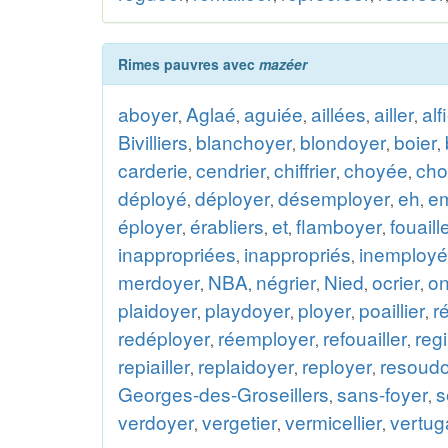
Rimes pauvres avec
mazéer
aboyer
Aglaé
aguiée
aillées
ailler
alf
,
,
,
,
,
Bivilliers
blanchoyer
blondoyer
boier
,
,
,
,
carderie
cendrier
chiffrier
choyée
cho
,
,
,
,
déployé
déployer
désemployer
eh
e
,
,
,
,
éployer
érabliers
et
flamboyer
fouaill
,
,
,
,
inappropriées
inappropriés
inemployé
,
,
merdoyer
NBA
négrier
Nied
ocrier
o
,
,
,
,
,
plaidoyer
playdoyer
ployer
poaillier
r
,
,
,
,
redéployer
réemployer
refouailler
reg
,
,
,
repiailler
replaidoyer
reployer
resoud
,
,
,
Georges-des-Groseillers
sans-foyer
s
,
,
verdoyer
vergetier
vermicellier
vertug
,
,
,