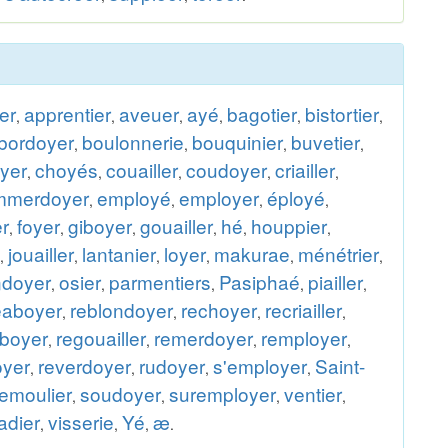
ier
apprentier
aveuer
ayé
bagotier
bistortier
,
,
,
,
,
,
bordoyer
boulonnerie
bouquinier
buvetier
,
,
,
,
yer
choyés
couailler
coudoyer
criailler
,
,
,
,
,
mmerdoyer
employé
employer
éployé
,
,
,
,
er
foyer
giboyer
gouailler
hé
houppier
,
,
,
,
,
,
jouailler
lantanier
loyer
makurae
ménétrier
,
,
,
,
,
,
ndoyer
osier
parmentiers
Pasiphaé
piailler
,
,
,
,
,
éaboyer
reblondoyer
rechoyer
recriailler
,
,
,
,
iboyer
regouailler
remerdoyer
remployer
,
,
,
,
oyer
reverdoyer
rudoyer
s'employer
Saint-
,
,
,
,
emoulier
soudoyer
suremployer
ventier
,
,
,
,
adier
visserie
Yé
æ
,
,
,
.