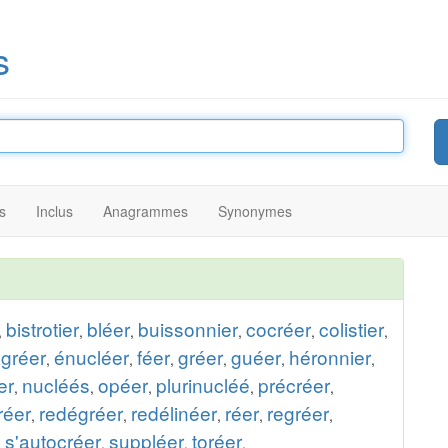
s
s
Inclus
Anagrammes
Synonymes
bistrotier
bléer
buissonnier
cocréer
colistier
,
,
,
,
,
,
gréer
énucléer
féer
gréer
guéer
héronnier
,
,
,
,
,
,
er
nucléés
opéer
plurinucléé
précréer
,
,
,
,
,
réer
redégréer
redélinéer
réer
regréer
,
,
,
,
,
s'autocréer
suppléer
toréer
,
,
,
.