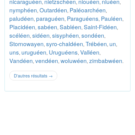
nicaraguéen
nietzschéen
niouéen
niuéen
,
,
,
,
nymphéen
Outardéen
Paléoarchéen
,
,
,
paludéen
paraguéen
Paraguéens
Pauléen
,
,
,
,
Placidéen
sabéen
Sabléen
Saint-Fidéen
,
,
,
,
scéléen
sidéen
sisyphéen
sondéen
,
,
,
,
Stornowayen
syro-chaldéen
Trébéen
un
,
,
,
,
uns
uruguéen
Uruguéens
Valléen
,
,
,
,
Vandéen
vendéen
woluwéen
zimbabwéen
,
,
,
.
D'autres résultats
→