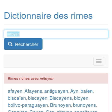
Dictionnaire des rimes
Rechercher
Toggle
navigati
Rimes riches avec
mitoyen
afayen
Afayens
antiguayen
Ayn
baïen
,
,
,
,
,
biscaïen
biscayen
Biscayens
bloyen
,
,
,
,
bolivo-paraguayen
Brunoyen
brunoyens
,
,
,
Canayen
Cayen
Cen
citoyen
concitoyen