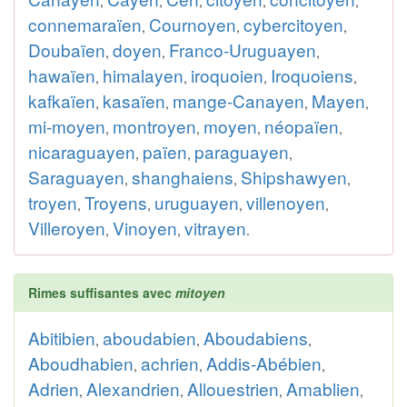
,
,
,
,
,
connemaraïen
Cournoyen
cybercitoyen
,
,
,
Doubaïen
doyen
Franco-Uruguayen
,
,
,
hawaïen
himalayen
iroquoien
Iroquoiens
,
,
,
,
kafkaïen
kasaïen
mange-Canayen
Mayen
,
,
,
,
mi-moyen
montroyen
moyen
néopaïen
,
,
,
,
nicaraguayen
païen
paraguayen
,
,
,
Saraguayen
shanghaiens
Shipshawyen
,
,
,
troyen
Troyens
uruguayen
villenoyen
,
,
,
,
Villeroyen
Vinoyen
vitrayen
,
,
.
Rimes suffisantes avec
mitoyen
Abitibien
aboudabien
Aboudabiens
,
,
,
Aboudhabien
achrien
Addis-Abébien
,
,
,
Adrien
Alexandrien
Allouestrien
Amablien
,
,
,
,