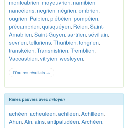
montcabrien
moyeuvrien
namibien
,
,
,
nancéiens
negrien
négrien
ombrien
,
,
,
,
ougrien
Paibien
plébéien
pompéien
,
,
,
,
précambrien
quisquéyen
Réien
Saint-
,
,
,
Amablien
Saint-Guyen
sartrien
sévillain
,
,
,
,
sevrien
telluriens
Thuribien
tongrien
,
,
,
,
transkéien
Transnistrien
Tremblien
,
,
,
Vaccastrien
vitryien
wesleyen
,
,
.
D'autres résultats
→
Rimes pauvres avec
mitoyen
achéen
acheuléen
achiléen
Achilléen
,
,
,
,
Ahun
Ain
ains
antipaludéen
Archéen
,
,
,
,
,