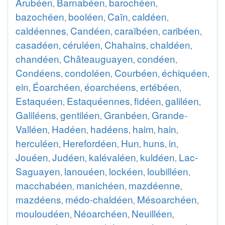
Arubéen
Barnabéen
barochéen
,
,
,
bazochéen
booléen
Caïn
caldéen
,
,
,
,
caldéennes
Candéen
caraïbéen
caribéen
,
,
,
,
casadéen
céruléen
Chahains
chaldéen
,
,
,
,
chandéen
Châteauguayen
condéen
,
,
,
Condéens
condoléen
Courbéen
échiquéen
,
,
,
,
ein
Éoarchéen
éoarchéens
ertébéen
,
,
,
,
Estaquéen
Estaquéennes
fidéen
galiléen
,
,
,
,
Galiléens
gentiléen
Granbéen
Grande-
,
,
,
Valléen
Hadéen
hadéens
haim
hain
,
,
,
,
,
herculéen
Herefordéen
Hun
huns
in
,
,
,
,
,
Jouéen
Judéen
kalévaléen
kuldéen
Lac-
,
,
,
,
Saguayen
lanouéen
lockéen
loubilléen
,
,
,
,
macchabéen
manichéen
mazdéenne
,
,
,
mazdéens
médo-chaldéen
Mésoarchéen
,
,
,
mouloudéen
Néoarchéen
Neuilléen
,
,
,