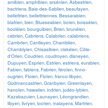
amibien
amphibien
arsénien
Asbestrien
,
,
,
,
bactriens
Baie-des-Sablien
beaufayen
,
,
,
bellettrien
bellettriennes
Bessarabien
,
,
,
biafrien
bien
Blueseabien
boïen
boisséien
,
,
,
,
,
booléien
bourguibien
Brien
brunéien
,
,
,
,
cabrien
Cabriens
Calabrien
calabriens
,
,
,
,
Cambrien
Cantleyen
Chamblien
,
,
,
Chamblyien
Chisasibien
ciskéien
Côte-
,
,
,
d'Orien
Coudrien
coudroyen
disneyen
,
,
,
,
Dupuyen
Esprien
Estrien
estriens
eurabien
,
,
,
,
,
Fabien
fabiens
Fabrien
féroïen
finno-
,
,
,
,
ougrien
Floien
Floïen
franco-libyen
,
,
,
,
Godmancastrien
Granbyien
Greenlayen
,
,
,
hanoïen
hawaiien
indrien
judéo-lybien
,
,
,
,
Kazabazuien
Launayen
Léongrandien
,
,
,
libyen
livryen
locrien
malayens
Martrien
,
,
,
,
,