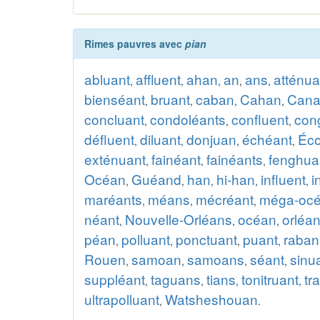
Rimes pauvres avec
pian
abluant
affluent
ahan
an
ans
atténua
,
,
,
,
,
bienséant
bruant
caban
Cahan
Cana
,
,
,
,
concluant
condoléants
confluent
con
,
,
,
défluent
diluant
donjuan
échéant
Éc
,
,
,
,
exténuant
fainéant
fainéants
fenghu
,
,
,
Océan
Guéand
han
hi-han
influent
i
,
,
,
,
,
maréants
méans
mécréant
méga-oc
,
,
,
néant
Nouvelle-Orléans
océan
orléa
,
,
,
péan
polluant
ponctuant
puant
raban
,
,
,
,
Rouen
samoan
samoans
séant
sinu
,
,
,
,
suppléant
taguans
tians
tonitruant
tr
,
,
,
,
ultrapolluant
Watsheshouan
,
.