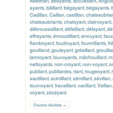
Abeilhan
aboyants
accueillant
Anguil
,
,
,
ayants
bâillant
bégayant
bégayants
,
,
,
,
Cadillan
Caillan
castillan
chateaubria
,
,
,
chateaubriants
chatoyant
clairvoyant
,
,
débroussaillant
défaillant
délayant
dé
,
,
,
effrayants
émoustillant
ennuyant
faux
,
,
,
flamboyant
foudroyant
fourmillants
fré
,
,
,
gouilland
gouleyant
grésillant
grouilla
,
,
,
larmoyant
louvoyants
mâchouillant
m
,
,
,
nettoyants
non-croyant
non-voyant
o
,
,
,
publiant
publiantes
riant
rougeoyant
,
,
,
,
sautillant
scintillant
sémillant
sévillan
,
,
,
,
tournoyant
travaillant
vacillant
Vaillan
,
,
,
voyant
zézéyant
,
.
D'autres résultats
→