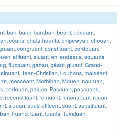
nt
ban
banc
baraban
béant
bécuant
,
,
,
,
,
,
an
céans
chats-huants
chipewyan
chouan
,
,
,
,
,
gruant
congruent
constituant
cordouan
,
,
,
,
ouen
effluent
éluant
en
endéans
équants
,
,
,
,
,
,
ang
fluctuant
gaban
géant
gluant
Grand-
,
,
,
,
,
nsinuant
Jean-Christian
Louhans
malséant
,
,
,
,
éan
messéant
Morbihan
Mouen
nauruan
,
,
,
,
,
ns
padouan
paluan
Pascuan
pascuans
,
,
,
,
,
s
reconstituant
remuant
rimonabant
rouan
,
,
,
,
,
ant
siouan
sous-affluent
suant
substituant
,
,
,
,
,
aban
truand
tuant
tuants
Tuvaluan
,
,
,
,
,