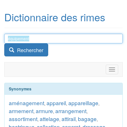
Dictionnaire des rimes
Rechercher
Toggle
navigati
Synonymes
aménagement
appareil
appareillage
,
,
,
armement
armure
arrangement
,
,
,
assortiment
attelage
attirail
bagage
,
,
,
,
bastringue
collection
concret
dressage