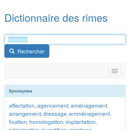
Dictionnaire des rimes
Rechercher
Toggle
navigati
Synonymes
affectation
agencement
aménagement
,
,
,
arrangement
dressage
emménagement
,
,
,
fixation
homologation
implantation
,
,
,
intronisation
investiture
montage