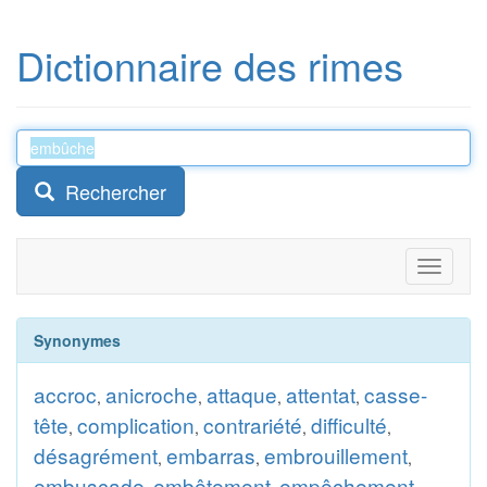
Dictionnaire des rimes
Rechercher
Toggle
navigati
Synonymes
accroc
anicroche
attaque
attentat
casse-
,
,
,
,
tête
complication
contrariété
difficulté
,
,
,
,
désagrément
embarras
embrouillement
,
,
,
embuscade
embêtement
empêchement