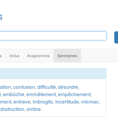
s
s
Inclus
Anagrammes
Synonymes
ation
confusion
difficulté
désordre
,
,
,
,
i
embûche
emmêlement
empêchement
,
,
,
,
ment
entrave
imbroglio
incertitude
micmac
,
,
,
,
,
obstruction
ombre
,
.