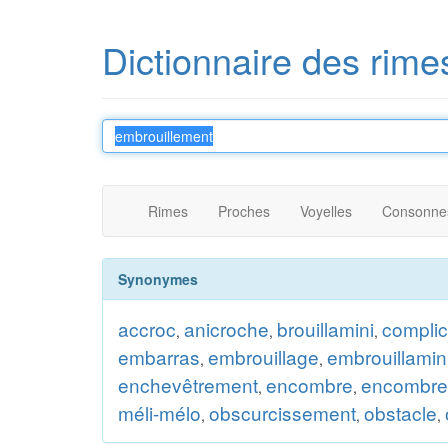
Dictionnaire des rime
Rimes
Proches
Voyelles
Consonne
Synonymes
accroc
anicroche
brouillamini
complic
,
,
,
embarras
embrouillage
embrouillamin
,
,
enchevêtrement
encombre
encombre
,
,
méli-mélo
obscurcissement
obstacle
,
,
,