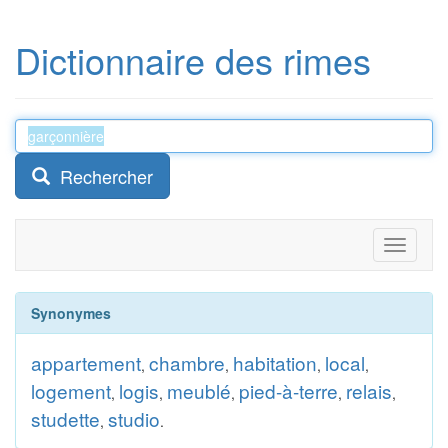
Dictionnaire des rimes
Rechercher
Toggle
navigati
Synonymes
appartement
chambre
habitation
local
,
,
,
,
logement
logis
meublé
pied-à-terre
relais
,
,
,
,
,
studette
studio
,
.