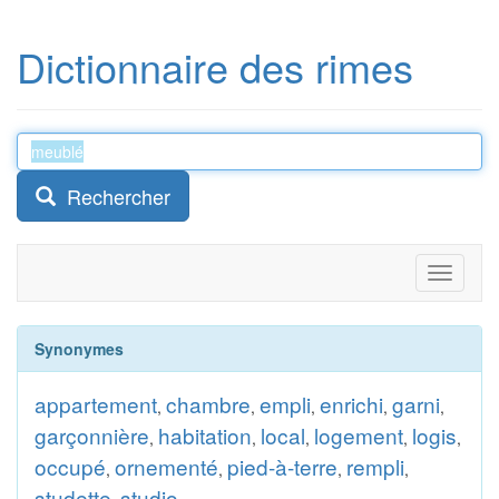
Dictionnaire des rimes
Rechercher
Toggle
navigati
Synonymes
appartement
chambre
empli
enrichi
garni
,
,
,
,
,
garçonnière
habitation
local
logement
logis
,
,
,
,
,
occupé
ornementé
pied-à-terre
rempli
,
,
,
,
studette
studio