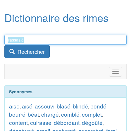
Dictionnaire des rimes
Rechercher
Toggle
navigati
Synonymes
aise
aisé
assouvi
blasé
blindé
bondé
,
,
,
,
,
,
bourré
béat
chargé
comblé
complet
,
,
,
,
,
content
cuirassé
débordant
dégoûté
,
,
,
,
désabusé
empli
enchanté
encombré
farci