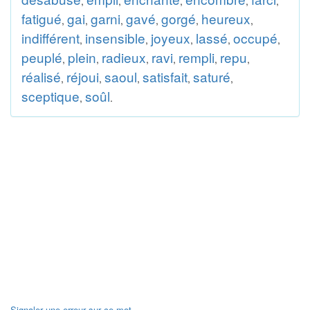
,
,
,
,
,
fatigué
gai
garni
gavé
gorgé
heureux
,
,
,
,
,
,
indifférent
insensible
joyeux
lassé
occupé
,
,
,
,
,
peuplé
plein
radieux
ravi
rempli
repu
,
,
,
,
,
,
réalisé
réjoui
saoul
satisfait
saturé
,
,
,
,
,
sceptique
soûl
,
.
Signaler une erreur sur ce mot.