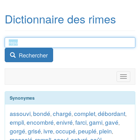
Dictionnaire des rimes
Rechercher
Toggle
navigati
Synonymes
assouvi
bondé
chargé
complet
débordant
,
,
,
,
,
empli
encombré
enivré
farci
garni
gavé
,
,
,
,
,
,
gorgé
grisé
ivre
occupé
peuplé
plein
,
,
,
,
,
,
rassasié
rempli
saoul
saturé
soûl