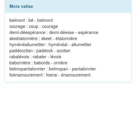
Mots valise
belmont : bê - belmont
courage : coup - courage
demi-déespérance : demi-déesse - espérance
skeétalonnière : skeet - étalonnière
hyménéallumettier : hyménéal - allumettier
paddoccitan : paddock - occitan
rabalévois : rabaler - lévois
babornière : babords - ornière
belmopantalonnier : belmopan - pantalonnier
foénamourement : foene - énamourement