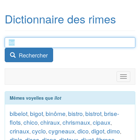
Dictionnaire des rimes
Rechercher
Toggle
navigati
Mêmes voyelles que
îlot
bibelot
bigot
binôme
bistro
bistrot
brise-
,
,
,
,
,
flots
chico
chiraux
chrismaux
cipaux
,
,
,
,
,
crinaux
cyclo
cygneaux
dico
digot
dimo
,
,
,
,
,
,
diplo
disco
dispo
distaux
divot
fibrose