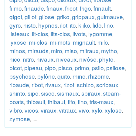
,
,
,
,
,
,
filmo
finaude
finaux
fricot
frigo
frinault
,
,
,
,
,
,
gigot
gillot
gliose
griko
grippaux
guimauve
,
,
,
,
,
,
gyro
histo
hypnos
ilot
ito
kliko
lido
lino
,
,
,
,
,
,
,
,
listeaux
lit-clos
lits-clos
livots
lygomme
,
,
,
,
,
lyxose
mi-clos
mi-mots
mignault
milo
,
,
,
,
,
minos
mirauds
miro
miso
mitraux
mytho
,
,
,
,
,
,
nico
nitro
nivaux
niveaux
nivôse
phyto
,
,
,
,
,
,
picot
pipeau
pipo
pisco
primo
psilo
psilose
,
,
,
,
,
,
,
psychose
pylône
quito
rhino
rhizome
,
,
,
,
,
ribaude
ribot
rivaux
rizot
schizo
scribaux
,
,
,
,
,
,
shinto
sipo
sisco
sismaux
spiraux
steam-
,
,
,
,
,
boats
thibault
thibaut
tifo
tino
tris-maux
,
,
,
,
,
,
vibro
vicos
viraux
vitraux
vivo
xylo
xylose
,
,
,
,
,
,
,
zymose
, ....