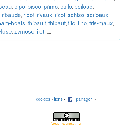
ipeau
pipo
pisco
primo
psilo
psilose
,
,
,
,
,
,
ribaude
ribot
rivaux
rizot
schizo
scribaux
,
,
,
,
,
,
,
eam-boats
thibault
thibaut
tifo
tino
tris-maux
,
,
,
,
,
,
ylose
zymose
îlot
,
,
, ....
cookies
•
liens
•
partager
•
Version courante : 1.1