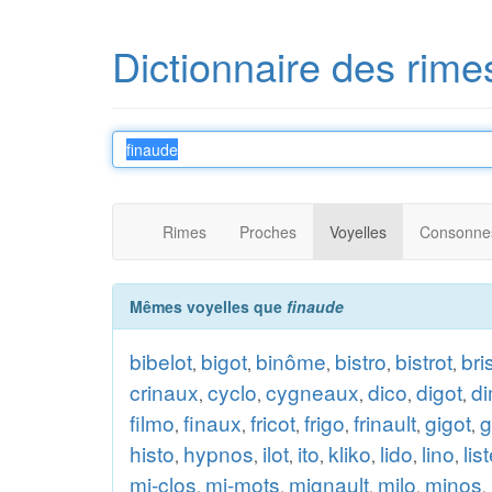
Dictionnaire des rime
Rimes
Proches
Voyelles
Consonne
Mêmes voyelles que
finaude
bibelot
bigot
binôme
bistro
bistrot
bri
,
,
,
,
,
crinaux
cyclo
cygneaux
dico
digot
d
,
,
,
,
,
filmo
finaux
fricot
frigo
frinault
gigot
g
,
,
,
,
,
,
histo
hypnos
ilot
ito
kliko
lido
lino
lis
,
,
,
,
,
,
,
mi-clos
mi-mots
mignault
milo
minos
,
,
,
,
,