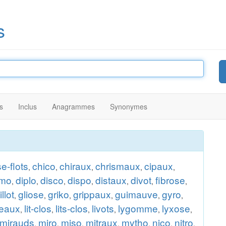
s
s
Inclus
Anagrammes
Synonymes
se-flots
chico
chiraux
chrismaux
cipaux
,
,
,
,
,
imo
diplo
disco
dispo
distaux
divot
fibrose
,
,
,
,
,
,
,
illot
gliose
griko
grippaux
guimauve
gyro
,
,
,
,
,
,
teaux
lit-clos
lits-clos
livots
lygomme
lyxose
,
,
,
,
,
,
mirauds
miro
miso
mitraux
mytho
nico
nitro
,
,
,
,
,
,
,