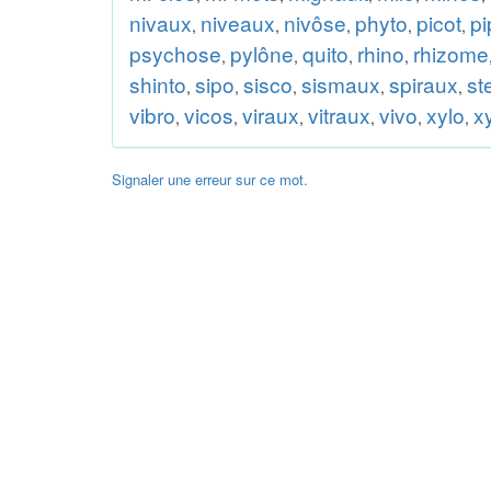
nivaux
niveaux
nivôse
phyto
picot
p
,
,
,
,
,
psychose
pylône
quito
rhino
rhizome
,
,
,
,
shinto
sipo
sisco
sismaux
spiraux
st
,
,
,
,
,
vibro
vicos
viraux
vitraux
vivo
xylo
x
,
,
,
,
,
,
Signaler une erreur sur ce mot.