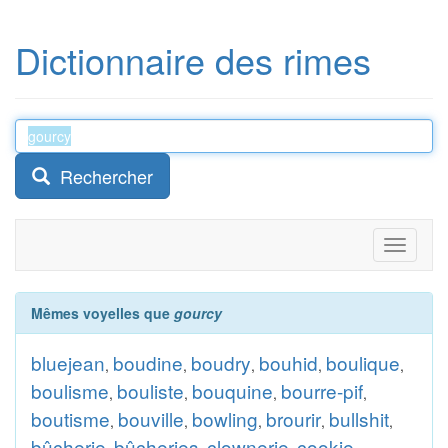
Dictionnaire des rimes
Rechercher
Toggle
navigati
Mêmes voyelles que
gourcy
bluejean
boudine
boudry
bouhid
boulique
,
,
,
,
,
boulisme
bouliste
bouquine
bourre-pif
,
,
,
,
boutisme
bouville
bowling
brourir
bullshit
,
,
,
,
,
bûcherie
bûcheries
clownerie
cookie