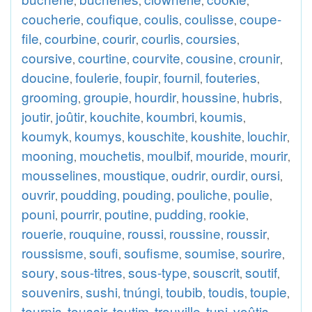
,
,
,
,
coucherie
coufique
coulis
coulisse
coupe-
,
,
,
,
file
courbine
courir
courlis
coursies
,
,
,
,
,
coursive
courtine
courvite
cousine
crounir
,
,
,
,
,
doucine
foulerie
foupir
fournil
fouteries
,
,
,
,
,
grooming
groupie
hourdir
houssine
hubris
,
,
,
,
,
joutir
joûtir
kouchite
koumbri
koumis
,
,
,
,
,
koumyk
koumys
kouschite
koushite
louchir
,
,
,
,
,
mooning
mouchetis
moulbif
mouride
mourir
,
,
,
,
,
mousselines
moustique
oudrir
ourdir
oursi
,
,
,
,
,
ouvrir
poudding
pouding
pouliche
poulie
,
,
,
,
,
pouni
pourrir
poutine
pudding
rookie
,
,
,
,
,
rouerie
rouquine
roussi
roussine
roussir
,
,
,
,
,
roussisme
soufi
soufisme
soumise
sourire
,
,
,
,
,
soury
sous-titres
sous-type
souscrit
soutif
,
,
,
,
,
souvenirs
sushi
tnúngi
toubib
toudis
toupie
,
,
,
,
,
,
tournis
toussir
toutim
trouville
tupi
voûtis