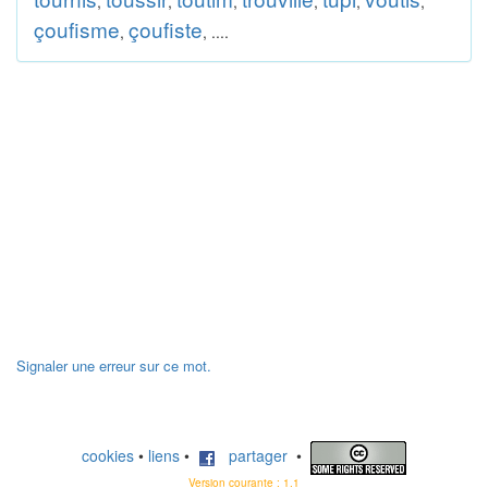
,
,
,
,
,
,
çoufisme
çoufiste
,
, ....
Signaler une erreur sur ce mot.
cookies
•
liens
•
partager
•
Version courante : 1.1