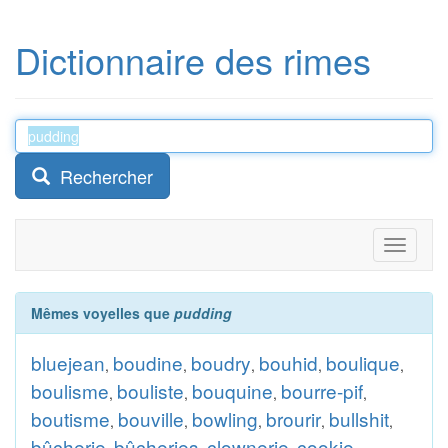
Dictionnaire des rimes
Rechercher
Toggle
navigati
Mêmes voyelles que
pudding
bluejean
boudine
boudry
bouhid
boulique
,
,
,
,
,
boulisme
bouliste
bouquine
bourre-pif
,
,
,
,
boutisme
bouville
bowling
brourir
bullshit
,
,
,
,
,
bûcherie
bûcheries
clownerie
cookie