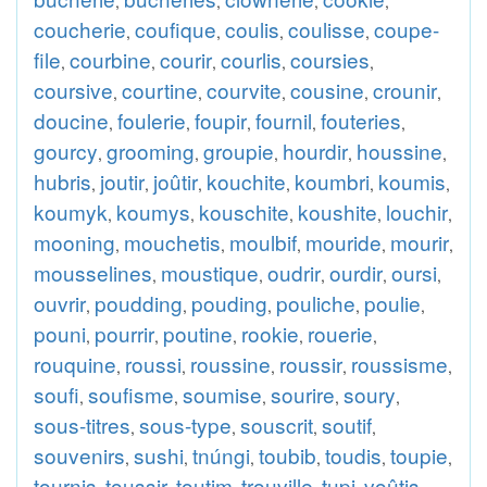
,
,
,
,
coucherie
coufique
coulis
coulisse
coupe-
,
,
,
,
file
courbine
courir
courlis
coursies
,
,
,
,
,
coursive
courtine
courvite
cousine
crounir
,
,
,
,
,
doucine
foulerie
foupir
fournil
fouteries
,
,
,
,
,
gourcy
grooming
groupie
hourdir
houssine
,
,
,
,
,
hubris
joutir
joûtir
kouchite
koumbri
koumis
,
,
,
,
,
,
koumyk
koumys
kouschite
koushite
louchir
,
,
,
,
,
mooning
mouchetis
moulbif
mouride
mourir
,
,
,
,
,
mousselines
moustique
oudrir
ourdir
oursi
,
,
,
,
,
ouvrir
poudding
pouding
pouliche
poulie
,
,
,
,
,
pouni
pourrir
poutine
rookie
rouerie
,
,
,
,
,
rouquine
roussi
roussine
roussir
roussisme
,
,
,
,
,
soufi
soufisme
soumise
sourire
soury
,
,
,
,
,
sous-titres
sous-type
souscrit
soutif
,
,
,
,
souvenirs
sushi
tnúngi
toubib
toudis
toupie
,
,
,
,
,
,
tournis
toussir
toutim
trouville
tupi
voûtis