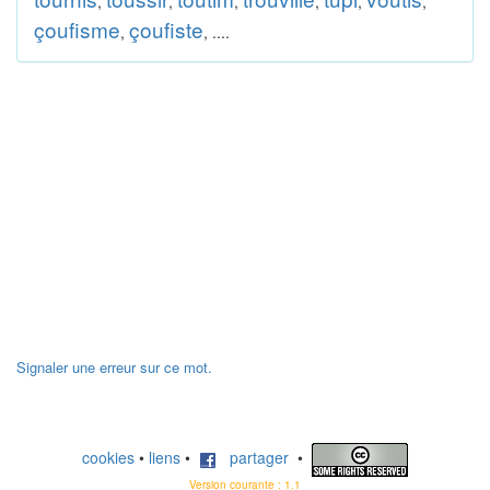
,
,
,
,
,
,
çoufisme
çoufiste
,
, ....
Signaler une erreur sur ce mot.
cookies
•
liens
•
partager
•
Version courante : 1.1