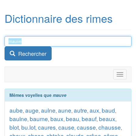
Dictionnaire des rimes
Rechercher
Toggle
navigati
Mêmes voyelles que
mauve
aube
auge
aulne
aune
autre
aux
baud
,
,
,
,
,
,
,
baulne
baume
baux
beau
beauf
beaux
,
,
,
,
,
,
blot
bu.lot
caures
cause
causse
chausse
,
,
,
,
,
,
chaux
chose
chtoks
claude
crône
côme