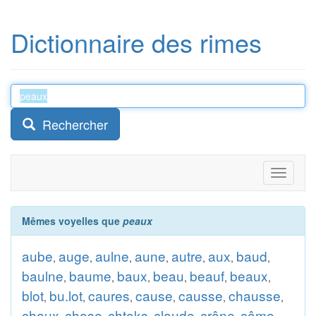
Dictionnaire des rimes
Rechercher
Toggle
navigati
Mêmes voyelles que
peaux
aube
auge
aulne
aune
autre
aux
baud
,
,
,
,
,
,
,
baulne
baume
baux
beau
beauf
beaux
,
,
,
,
,
,
blot
bu.lot
caures
cause
causse
chausse
,
,
,
,
,
,
chaux
chose
chtoks
claude
crône
côme