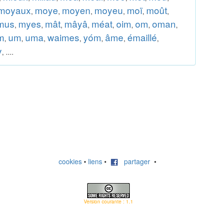
moyaux
moye
moyen
moyeu
moï
moût
,
,
,
,
,
,
mus
myes
mât
mâyâ
méat
oim
om
oman
,
,
,
,
,
,
,
,
m
um
uma
waimes
yóm
âme
émaillé
,
,
,
,
,
,
,
y
, ....
cookies
•
liens
•
partager
•
Version courante : 1.1