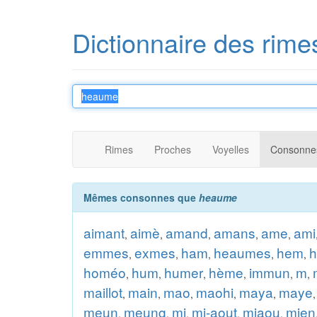
Dictionnaire des rime
Rimes
Proches
Voyelles
Consonne
Mêmes consonnes que
heaume
aimant
aimè
amand
amans
ame
ami
,
,
,
,
,
emmes
exmes
ham
heaumes
hem
h
,
,
,
,
,
homéo
hum
humer
hème
immun
m
,
,
,
,
,
,
maillot
main
mao
maohi
maya
maye
,
,
,
,
,
meun
meung
mi
mi-aout
miaou
mien
,
,
,
,
,