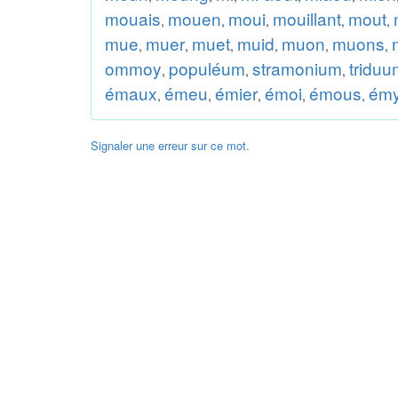
mouais
mouen
moui
mouillant
mout
,
,
,
,
,
mue
muer
muet
muid
muon
muons
,
,
,
,
,
,
ommoy
populéum
stramonium
triduu
,
,
,
émaux
émeu
émier
émoi
émous
ém
,
,
,
,
,
Signaler une erreur sur ce mot.