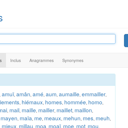
s
s
Inclus
Anagrammes
Synonymes
amuï
amân
amé
aum
aumaille
emmailler
,
,
,
,
,
,
,
iements
hiémaux
homes
hommée
homo
,
,
,
,
,
mai
mail
maille
mailler
maillet
maillon
,
,
,
,
,
,
mayen
maïa
me
meaux
mehun
mes
meuh
,
,
,
,
,
,
,
,
mieux
millau
moa
moaï
moe
mot
mou
,
,
,
,
,
,
,
,