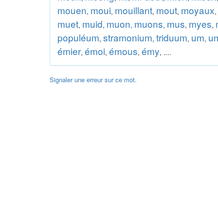
mouen
moui
mouillant
mout
moyaux
,
,
,
,
muet
muid
muon
muons
mus
myes
,
,
,
,
,
,
populéum
stramonium
triduum
um
u
,
,
,
,
émier
émoi
émous
émy
,
,
,
, ....
Signaler une erreur sur ce mot.