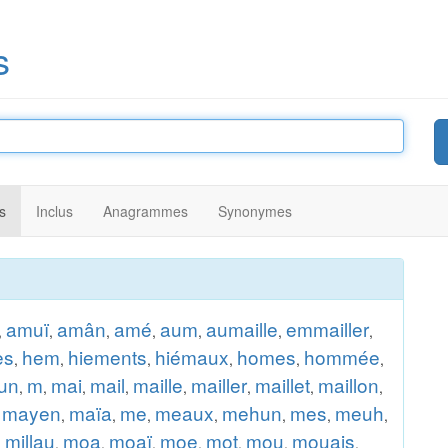
s
s
Inclus
Anagrammes
Synonymes
amuï
amân
amé
aum
aumaille
emmailler
,
,
,
,
,
,
,
es
hem
hiements
hiémaux
homes
hommée
,
,
,
,
,
,
un
m
mai
mail
maille
mailler
maillet
maillon
,
,
,
,
,
,
,
,
mayen
maïa
me
meaux
mehun
mes
meuh
,
,
,
,
,
,
,
,
millau
moa
moaï
moe
mot
mou
mouais
,
,
,
,
,
,
,
,