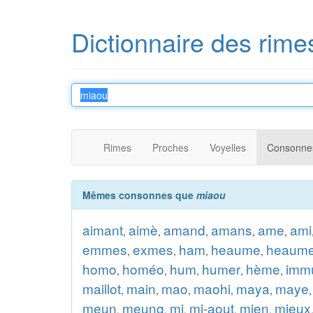
Dictionnaire des rime
Rimes
Proches
Voyelles
Consonne
Mêmes consonnes que
miaou
aimant
aimè
amand
amans
ame
ami
,
,
,
,
,
emmes
exmes
ham
heaume
heaum
,
,
,
,
homo
homéo
hum
humer
hème
imm
,
,
,
,
,
maillot
main
mao
maohi
maya
maye
,
,
,
,
,
meun
meung
mi
mi-aout
mien
mieux
,
,
,
,
,