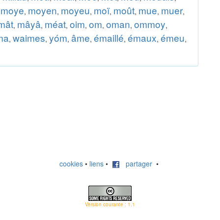
moye
moyen
moyeu
moï
moût
mue
muer
,
,
,
,
,
,
,
,
mât
mâyâ
méat
oim
om
oman
ommoy
,
,
,
,
,
,
,
ma
waimes
yóm
âme
émaillé
émaux
émeu
,
,
,
,
,
,
,
cookies
•
liens
•
partager
•
Version courante : 1.1