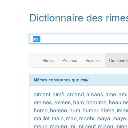
Dictionnaire des rime
Rimes
Proches
Voyelles
Consonne
Mêmes consonnes que
mail
aimant
aimè
amand
amans
ame
ami
,
,
,
,
,
emmes
exmes
ham
heaume
heaum
,
,
,
,
homo
homéo
hum
humer
hème
imm
,
,
,
,
,
maillot
main
mao
maohi
maya
maye
,
,
,
,
,
meun
meung
mi
mi-aout
miaou
mien
,
,
,
,
,