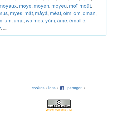
moyaux
moye
moyen
moyeu
moï
moût
,
,
,
,
,
,
mus
myes
mât
mâyâ
méat
oim
om
oman
,
,
,
,
,
,
,
,
m
um
uma
waimes
yóm
âme
émaillé
,
,
,
,
,
,
,
y
, ....
cookies
•
liens
•
partager
•
Version courante : 1.1