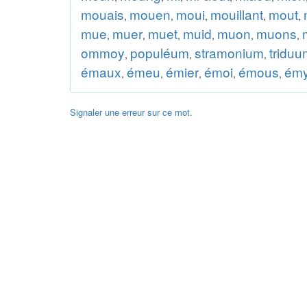
mouais
mouen
moui
mouillant
mout
,
,
,
,
,
mue
muer
muet
muid
muon
muons
,
,
,
,
,
,
ommoy
populéum
stramonium
triduu
,
,
,
émaux
émeu
émier
émoi
émous
ém
,
,
,
,
,
Signaler une erreur sur ce mot.