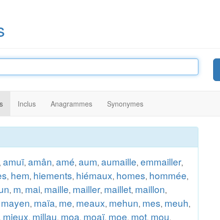
s
s
Inclus
Anagrammes
Synonymes
amuï
amân
amé
aum
aumaille
emmailler
,
,
,
,
,
,
,
es
hem
hiements
hiémaux
homes
hommée
,
,
,
,
,
,
un
m
mai
maille
mailler
maillet
maillon
,
,
,
,
,
,
,
mayen
maïa
me
meaux
mehun
mes
meuh
,
,
,
,
,
,
,
,
mieux
millau
moa
moaï
moe
mot
mou
,
,
,
,
,
,
,
,