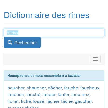
Dictionnaire des rimes
Rechercher
Toggle
navigati
Homophones et mots ressemblant à
faucher
baucher
chaucher
côcher
fauche
faucheux
,
,
,
,
,
fauchon
fauché
fauder
fauter
faux-nez
,
,
,
,
,
ficher
fiché
fossé
fâcher
fâché
gaucher
,
,
,
,
,
,
raucher
tôcher