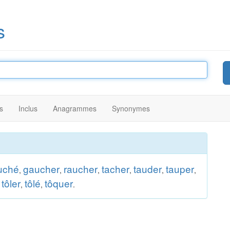
s
s
Inclus
Anagrammes
Synonymes
uché
gaucher
raucher
tacher
tauder
tauper
,
,
,
,
,
,
tôler
tôlé
tôquer
,
,
,
.