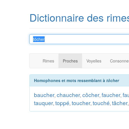
Dictionnaire des rime
Rimes
Proches
Voyelles
Consonne
Homophones et mots ressemblant à
tôcher
baucher
chaucher
côcher
faucher
fa
,
,
,
,
tauquer
toppé
toucher
touché
tâcher
,
,
,
,